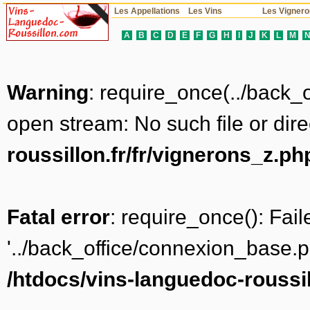
Les Appellations
Les Vins
Les Vigner
A
B
C
D
E
F
G
H
I
J
K
L
M
Warning
: require_once(../back_
open stream: No such file or dire
roussillon.fr/fr/vignerons_z.ph
Fatal error
: require_once(): Fai
'../back_office/connexion_base.ph
/htdocs/vins-languedoc-roussil