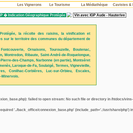
s
Les Vignerons
Le Tourisme
La Médiathèque
Cavistes & 
GP � Indication Géographique Protégée
Vin avec IGP Aude - Hauterive
rotégée, la récolte des raisins, la vinification et
ées sur le territoire des communes du département de
 Fontcouverte, Ornaisons, Tourouzelle, Boutenac,
, Montredon, Ribaute, Saint-André-de-Roquelongue,
t-Pierre-des-Champs, Narbonne (en partie), Montséret
rmenès, Laroque-de-Fa, Soulatgé, Termes, Vignevieille,
res, Conilhac-Corbières, Luc-sur-Orbieu, Escales,
-Minervois.
xion_base.php): failed to open stream: No such file or directory in
/htdocs/vins
required '../back_office/connexion_base.php' (include_path='.:/usr/share/php') i