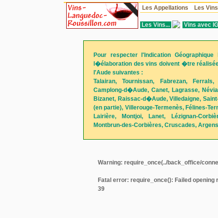
Les Appellations
Les Vin
Les Vins...
Vins avec I
Pour respecter l'Indication Géographique P
l�élaboration des vins doivent �tre réalis
l'Aude suivantes :
Talairan, Tournissan, Fabrezan, Ferrals,
Camplong-d�Aude, Canet, Lagrasse, Névian
Bizanet, Raissac-d�Aude, Villedaigne, Sain
(en partie), Villerouge-Termenès, Félines-Te
Lairière, Montjoi, Lanet, Lézignan-Corbiè
Montbrun-des-Corbières, Cruscades, Argens
Warning
: require_once(../back_office/conne
Fatal error
: require_once(): Failed opening 
39