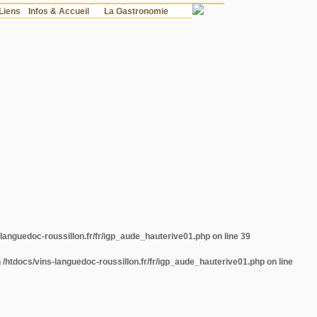
Liens
Infos & Accueil
La Gastronomie
-languedoc-roussillon.fr/fr/igp_aude_hauterive01.php
on line
39
n
/htdocs/vins-languedoc-roussillon.fr/fr/igp_aude_hauterive01.php
on line