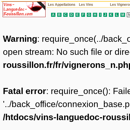
Les Appellations
Les Vins
Les Vigner
A
B
C
D
E
F
G
H
I
J
K
L
M
Warning
: require_once(../back_
open stream: No such file or dire
roussillon.fr/fr/vignerons_n.ph
Fatal error
: require_once(): Fai
'../back_office/connexion_base.ph
/htdocs/vins-languedoc-roussil