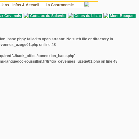
Liens
Infos & Accueil
La Gastronomie
ux Cévenols
Coteaux du Salavès
Côtes du Libac
Mont-Bouquet
on_base.php): failed to open stream: No such file or directory in
_cevennes_uzege01.php
on line
48
equired '../back_office/connexion_base.php'
ins-languedoc-roussillon.fr/fr/igp_cevennes_uzege01.php
on line
48