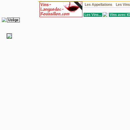
Les Appellations
Les Vin
Les Vins...
Vins avec I
Uzège