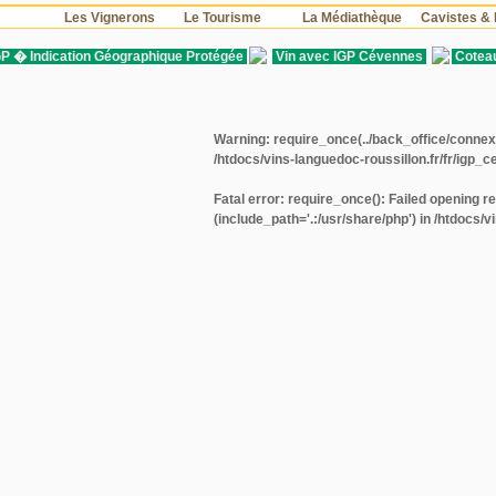
s
Les Vignerons
Le Tourisme
La Médiathèque
Cavistes & 
GP � Indication Géographique Protégée
Vin avec IGP Cévennes
Cotea
Warning
: require_once(../back_office/connexi
/htdocs/vins-languedoc-roussillon.fr/fr/igp
Fatal error
: require_once(): Failed opening r
(include_path='.:/usr/share/php') in
/htdocs/v