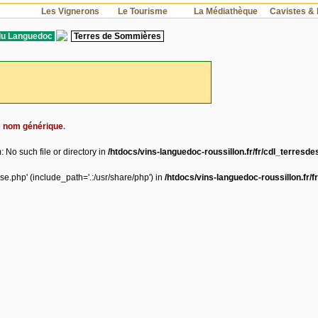
s
Les Vignerons
Le Tourisme
La Médiathèque
Cavistes & 
du Languedoc
Terres de Sommières
s
nom générique
.
 No such file or directory in
/htdocs/vins-languedoc-roussillon.fr/fr/cdl_terres
se.php' (include_path='.:/usr/share/php') in
/htdocs/vins-languedoc-roussillon.fr