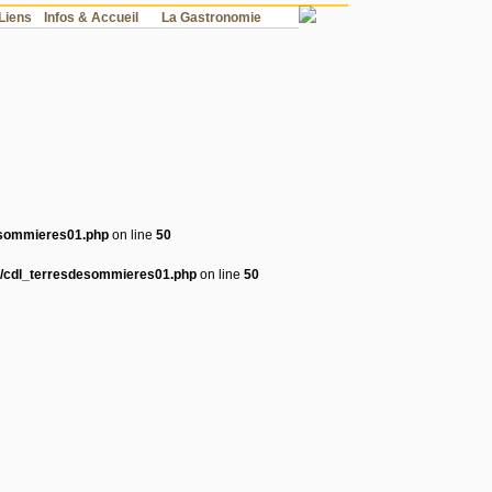
Liens
Infos & Accueil
La Gastronomie
desommieres01.php
on line
50
/fr/cdl_terresdesommieres01.php
on line
50