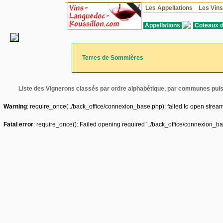
Les Appellations
Les Vin
Appellations
Coteaux 
Terres de Sommières
Liste des Vignerons classés par ordre alphabétique, par communes pui
Warning
: require_once(../back_office/connexion_base.php): failed to open stream:
Fatal error
: require_once(): Failed opening required '../back_office/connexion_ba