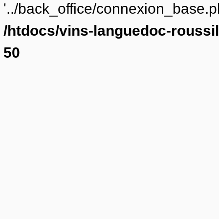
'../back_office/connexion_base.ph
/htdocs/vins-languedoc-roussil
50