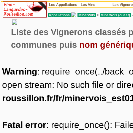
Les Appellations
Les Vins
Les Vigner
Appellations
Minervois
>
Minervois (ouest)
Liste des Vignerons classés p
communes puis
nom génériq
Warning
: require_once(../back_o
open stream: No such file or dire
roussillon.fr/fr/minervois_est0
Fatal error
: require_once(): Fai