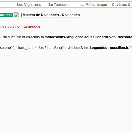
s
Les Vignerons
Le Tourisme
La Médiathèque
Cavistes & 
aturels
-
Muscat de Rivesaltes - Rivesaltes
unes puis
nom générique
.
 No such file or directory in
/htdocs/vins-languedoc-roussillon.fr/fr/vdn_rivesal
se.php' (include_path='.:/usr/share/php') in
/htdocs/vins-languedoc-roussillon.fr/