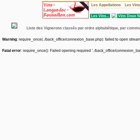
Les Appellations
Les Vin
Les Vins...
Vins Doux N
Liste des Vignerons classés par ordre alphabétique, par comm
Warning
: require_once(../back_office/connexion_base.php): failed to open stream:
Fatal error
: require_once(): Failed opening required '../back_office/connexion_ba