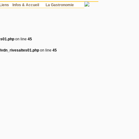
Liens
Infos & Accueil
La Gastronomie
tes01.php
on line
45
fr/vdn_rivesaltes01.php
on line
45