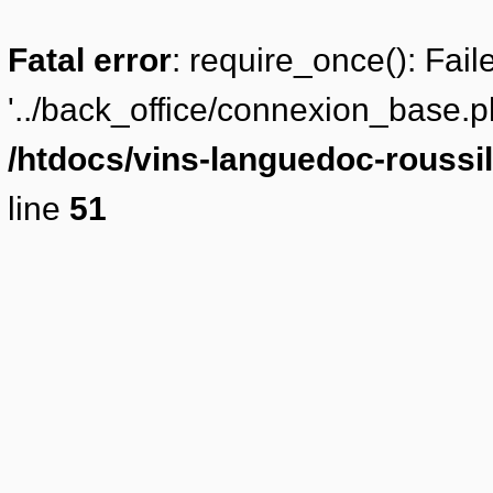
Fatal error
: require_once(): Fai
'../back_office/connexion_base.ph
/htdocs/vins-languedoc-roussill
line
51