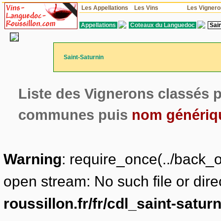
Les Appellations
Les Vins
Les Vigner
Appellations
Coteaux du Languedoc
Sain
Saint-Saturnin
Liste des Vignerons classés p
communes puis
nom génériq
Warning
: require_once(../back_o
open stream: No such file or dire
roussillon.fr/fr/cdl_saint-satur