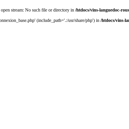
 open stream: No such file or directory in
/htdocs/vins-languedoc-rou
connexion_base.php' (include_path='.:/usr/share/php') in
/htdocs/vins-l